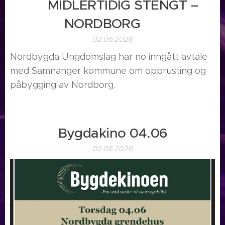
📢 MIDLERTIDIG STENGT –
NORDBORG 🚧
02.06.2026
Nordbygda Ungdomslag har no inngått avtale
med Samnanger kommune om opprusting og
påbygging av Nordborg.
Bygdakino 04.06
02.06.2026