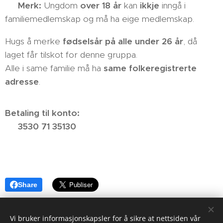
👉
Merk:
Ungdom
over 18 år
kan
ikkje
inngå i
familiemedlemskap og må ha eige medlemskap.
Hugs å merke
fødselsår på alle under 26 år
, då
laget får tilskot for denne gruppa.
Alle i same familie må ha
same folkeregistrerte
adresse
.
Betaling til konto:
👉
3530 71 35130
Share
Vi bruker informasjonskapsler for å sikre at nettsiden vår