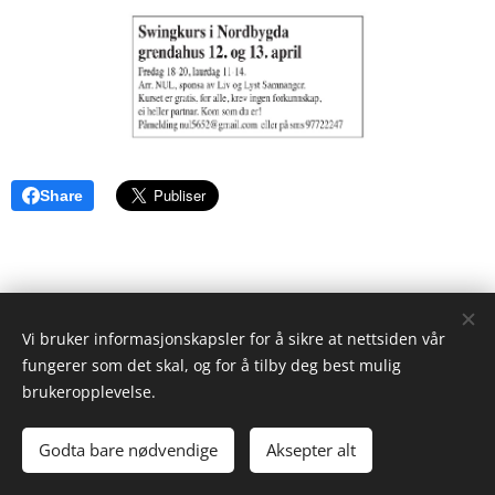
Share
Vi bruker informasjonskapsler for å sikre at nettsiden vår
fungerer som det skal, og for å tilby deg best mulig
NORDBYGDA UNGDOMSLAG
brukeropplevelse.
Sida er drevet av Nordbygda Ungdomslag
Godta bare nødvendige
Aksepter alt
Informasjonskapsler