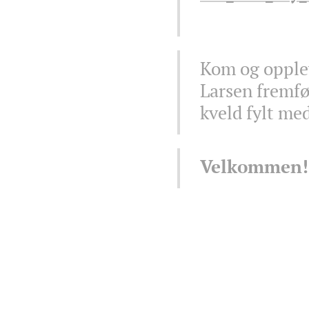
Kom og opplev
Larsen fremfø
kveld fylt me
Velkommen!