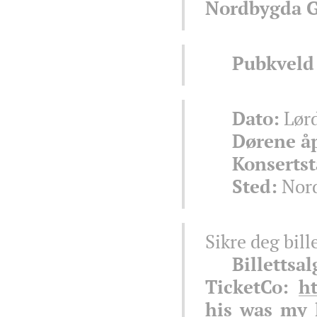
Nordbygda G
🎶
Pubkveld
📅
Dato:
Lørd
⏰
Dørene å
🎸
Konsertst
📍
Sted:
Nord
Sikre deg bill
🎟️
Billettsa
TicketCo:
ht
his_was_my_l