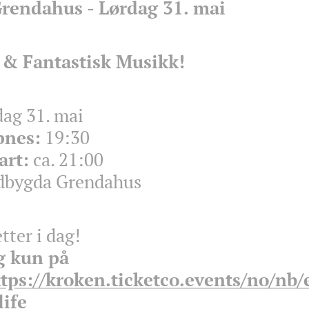
rendahus - Lørdag 31. mai
 & Fantastisk Musikk!
🎶
ag 31. mai
pnes:
19:30
art:
ca. 21:00
bygda Grendahus
etter i dag!
lg kun på
tps://kroken.ticketco.events/no/nb/
ife