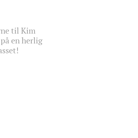
ne til Kim
på en herlig
lasset! 🍻🎤