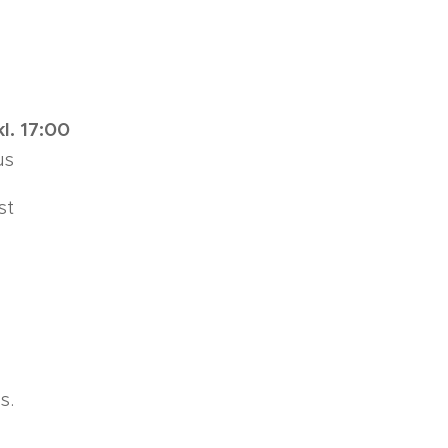
l. 17:00
us
st
s.