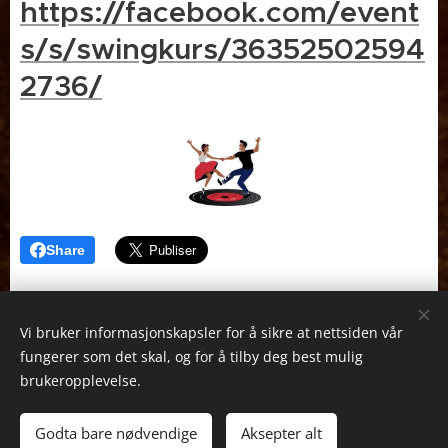
https://facebook.com/event
s/s/swingkurs/36352502594
2736/
Share
Vi bruker informasjonskapsler for å sikre at nettsiden vår
fungerer som det skal, og for å tilby deg best mulig
NORDBYGDA UNGDOMSLAG
brukeropplevelse.
Sida er drevet av Nordbygda Ungdomslag
Godta bare nødvendige
Aksepter alt
Informasjonskapsler