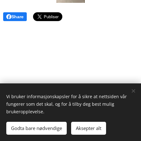
Share
Vi bruker informasjonskapsler for å sikre at nettsiden vår
fungerer som det skal, og for å tilby deg best mulig
NORDBYGDA UNGDOMSLAG
brukeropplevelse.
Sida er drevet av Nordbygda Ungdomslag
Godta bare nødvendige
Aksepter alt
Informasjonskapsler