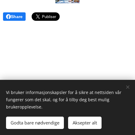
Share
Vi bruker informasjonskapsler for å sikre at nettsiden vår
fungerer som det skal, og for å tilby deg best mulig
NORDBYGDA UNGDOMSLAG
brukeropplevelse.
Sida er drevet av Nordbygda Ungdomslag
Godta bare nødvendige
Aksepter alt
Informasjonskapsler